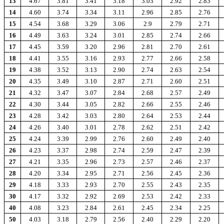
13
4.67
3.81
3.41
3.18
3.03
2.92
2.83
14
4.60
3.74
3.34
3.11
2.96
2.85
2.76
15
4.54
3.68
3.29
3.06
2.9
2.79
2.71
16
4.49
3.63
3.24
3.01
2.85
2.74
2.66
17
4.45
3.59
3.20
2.96
2.81
2.70
2.61
18
4.41
3.55
3.16
2.93
2.77
2.66
2.58
19
4.38
3.52
3.13
2.90
2.74
2.63
2.54
20
4.35
3.49
3.10
2.87
2.71
2.60
2.51
21
4.32
3.47
3.07
2.84
2.68
2.57
2.49
22
4.30
3.44
3.05
2.82
2.66
2.55
2.46
23
4.28
3.42
3.03
2.80
2.64
2.53
2.44
24
4.26
3.40
3.01
2.78
2.62
2.51
2.42
25
4.24
3.39
2.99
2.76
2.60
2.49
2.40
26
4.23
3.37
2.98
2.74
2.59
2.47
2.39
27
4.21
3.35
2.96
2.73
2.57
2.46
2.37
28
4.20
3.34
2.95
2.71
2.56
2.45
2.36
29
4.18
3.33
2.93
2.70
2.55
2.43
2.35
30
4.17
3.32
2.92
2.69
2.53
2.42
2.33
40
4.08
3.23
2.84
2.61
2.45
2.34
2.25
50
4.03
3.18
2.79
2.56
2.40
2.29
2.20