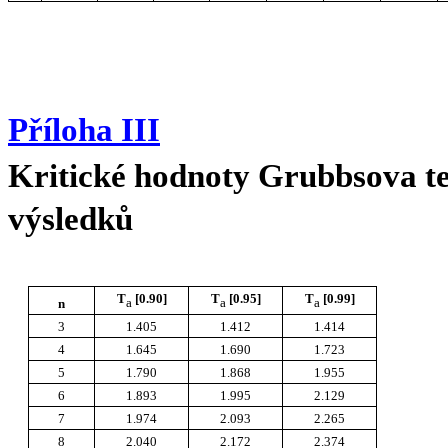
Příloha III
Kritické hodnoty Grubbsova te
výsledků
T
[0.90]
T
[0.95]
T
[0.99]
a
a
a
n
3
1.405
1.412
1.414
4
1.645
1.690
1.723
5
1.790
1.868
1.955
6
1.893
1.995
2.129
7
1.974
2.093
2.265
8
2.040
2.172
2.374