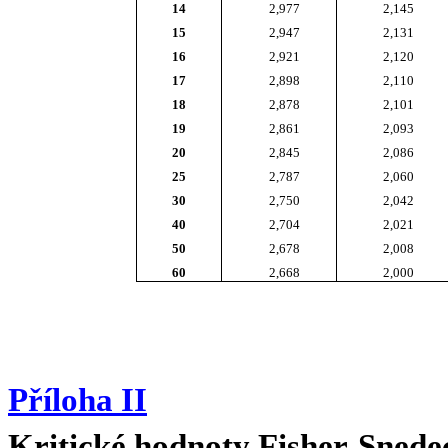
14
2,977
2,145
15
2,947
2,131
16
2,921
2,120
17
2,898
2,110
18
2,878
2,101
19
2,861
2,093
20
2,845
2,086
25
2,787
2,060
30
2,750
2,042
40
2,704
2,021
50
2,678
2,008
60
2,668
2,000
Příloha II
Kritické hodnoty Fisher-Snede