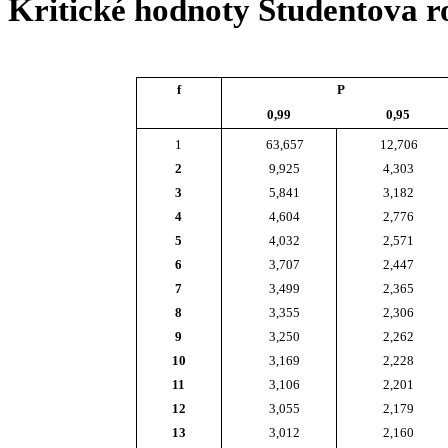
Kritické hodnoty Studentova ro
f
P
0,99
0,95
1
63,657
12,706
2
9,925
4,303
3
5,841
3,182
4
4,604
2,776
5
4,032
2,571
6
3,707
2,447
7
3,499
2,365
8
3,355
2,306
9
3,250
2,262
10
3,169
2,228
11
3,106
2,201
12
3,055
2,179
13
3,012
2,160